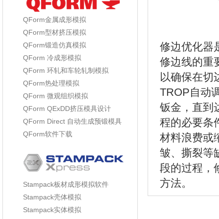
QForm金属成形模拟
QForm型材挤压模拟
修边优化器
QForm锻造仿真模拟
QForm 冷成形模拟
修边线的重
QForm 环轧和车轮轧制模拟
以确保在切
QForm热处理模拟
TROP自
QForm 微观组织模拟
钣金，直到
QForm QExDD挤压模具设计
程的必要条
QForm Direct 自动生成预锻模具
QForm软件下载
材料浪费或
皱、撕裂等
段的过程，
方法。
Stampack板材成形模拟软件
Stampack壳体模拟
Stampack实体模拟